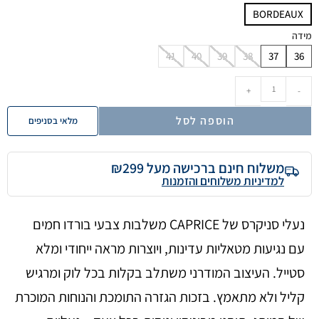
BORDEAUX
מידה
41
40
39
38
37
36
+
-
הוספה לסל
מלאי בסניפים
משלוח חינם ברכישה מעל ₪299
למדיניות משלוחים והזמנות
נעלי סניקרס של CAPRICE משלבות צבעי בורדו חמים
עם נגיעות מטאליות עדינות, ויוצרות מראה ייחודי ומלא
סטייל. העיצוב המודרני משתלב בקלות בכל לוק ומרגיש
קליל ולא מתאמץ. בזכות הגזרה התומכת והנוחות המוכרת