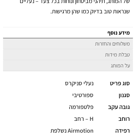
של המותג, תיהני מביטחון ונוחות בכל צעד – נעליים
שנראות טוב בדיוק כמו שהן מרגישות.
מידע נוסף
משלוחים והחזרות
טבלת מידות
על המותג
סוג פריט
נעלי סניקרס
סגנון
ספורטיבי
גובה עקב
פלטפורמה
רוחב
H – רחב
רפידה
Airmotion נשלפת