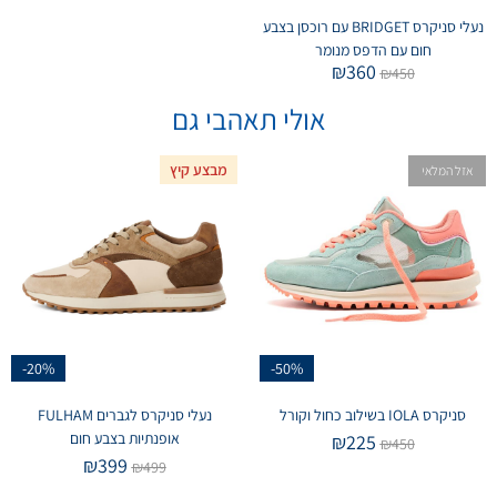
נעלי סניקרס BRIDGET עם רוכסן בצבע
חום עם הדפס מנומר
₪
360
₪
450
אולי תאהבי גם
מבצע קיץ
אזל המלאי
-20%
-50%
סניקרס IOLA בשילוב כחול וקורל
נעלי סניקרס לגברים FULHAM
אופנתיות בצבע חום
₪
225
₪
450
₪
399
₪
499