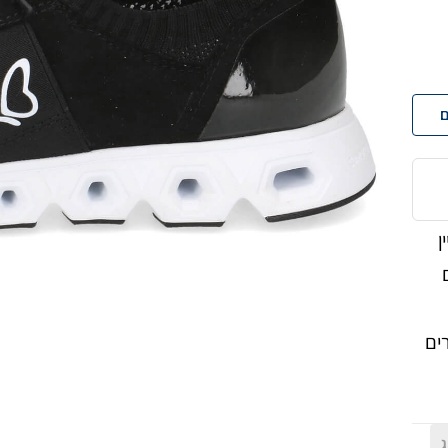
ם
ן
ים
ג