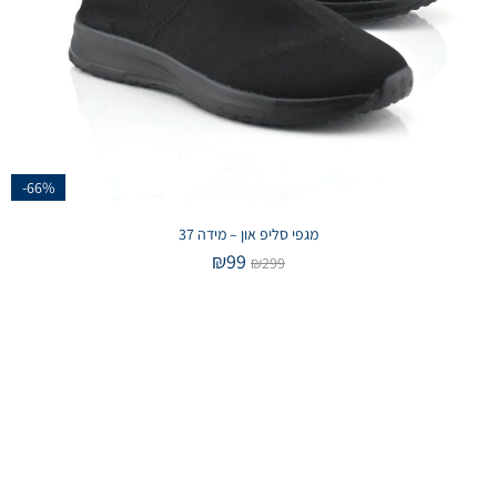
-66%
מגפי סליפ און – מידה 37
₪
99
₪
299