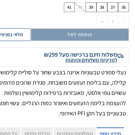
41
40
39
38
37
36
+
-
הוספה לסל
מלאי בסניפי
משלוח חינם ברכישה מעל ₪299
למדיניות משלוחים והזמנות
נעלי ספורט טבעוניות אריגה בצבע שחור על סוליית קלימושיי
קלילה, עם בלימת זעזועים משובחת. סגירת שרוכים מדומים
עשויים גומי אלסטי, מאובזרות ברפידות קלימושיין נשלפות
להעצמת בלימת הזעזועים ואיוורור כפות הרגליים. עשוי חומר
טבעוניים בעל תקן PFI האירופי.
מידע נוסף
משלוחים והחזרות
טבלת מידות
על המות