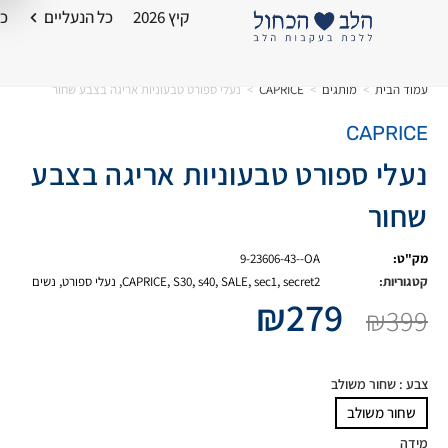
קיץ 2026
כל הנעליים
כל
עמוד הבית
>
מותגים
>
CAPRICE
>
נעלי ספורט טבעוניות אריגה בצבע שחור
CAPRICE
נעלי ספורט טבעוניות אריגה בצבע
שחור
מק"ט:
9-23606-43--OA
קטגוריות:
secret2
,
sec1
,
SALE
,
s40
,
S30
,
CAPRICE
,
נעלי ספורט
,
נשים
₪
279
₪
399
צבע
: שחור משולב
שחור משולב
מידה