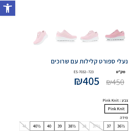
פתח 
נעלי ספורט קלילות עם שרוכים
מק"ט
ES-7032--723
₪
405
₪
450
צבע
: Pink Knit
Pink Knit
מידה
41
40½
40
39
38½
38
37½
37
36½