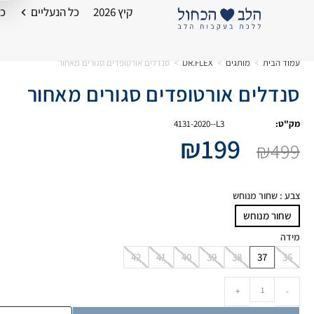
קיץ 2026
כל הנעליים
כל
עמוד הבית
>
מותגים
>
DR.FLEX
>
סנדלים אורטופדים סגורים מאחור
סנדלים אורטופדים סגורים מאחור
מק"ט:
4131-2020--L3
₪
199
₪
499
צבע
: שחור מנוחש
שחור מנוחש
מידה
42
41
40
39
38
37
36
+
-