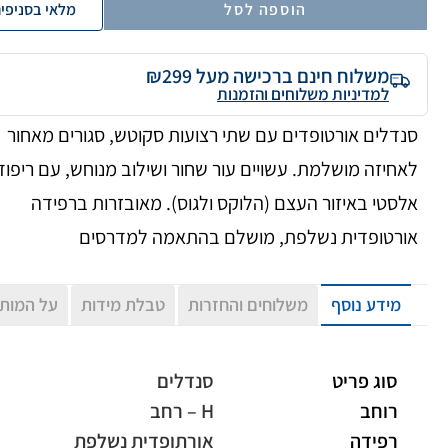
הוספה לסל
מלאי בסניפי
משלוח חינם ברכישה מעל ₪299
למדיניות משלוחים והזמנות
סנדלים אורטופדים עם שתי רצועות סקוטש, סגורים מאחור
לאחיזה מושלמת. עשויים עור שחור ושילוב מנוחש, עם ריפוד
אלסטי באיזור העצם (הלוקס ולגוס). מאובזרות ברפידה
אורטופדית נשלפת, מושלם בהתאמה למדרסים
מידע נוסף
משלוחים והחזרות
טבלת מידות
על המות
סוג פריט
סנדלים
רוחב
H – רחב
רפידה
אורתופדית נשלפת