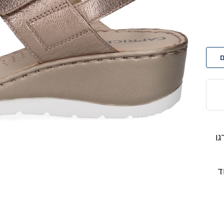
ם
גו
ד