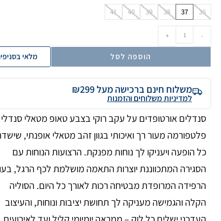
41
40
39
38
37
36
+
-
הוספה לסל
מלאי בסניפי
משלוח חינם ברכישה מעל ₪299
למדיניות משלוחים והזמנות
סנדלים אורטופדים על עקב רוקי בצבע טאופ מטאלי סנדלי
פלטפורמה מעור רך ואיכותי בגוון זהב מטאלי אופנתי, שישדר
כל הופעה ויעניקו לך נוחות מפנקת. הרצועות הנוחות עם
הסגירה המתכווננת יוצרות התאמה מושלמת לכף הרגל, בעו
הרפידה המרופדת מבטיחה רכות לאורך כל היום. הסוליה
הקלה והגמישה מעניקה לך תחושת יציבות ונוחות, והעיצוב
העדכני ישלים כל לוק – ממראה יומיומי קליל ועד לאירועים