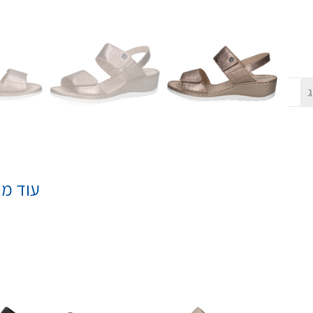
ג
עוד מא