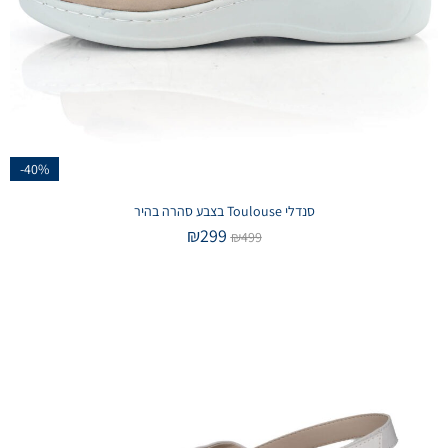
-40%
סנדלי Toulouse בצבע סהרה בהיר
₪
299
₪
499