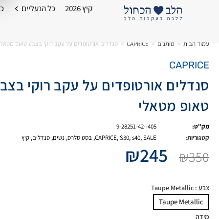
קיץ 2026
כל הנעליים
כל
עמוד הבית
>
מותגים
>
CAPRICE
>
סנדלים אורטופדים על עקב רוקי בצבע טאופ מטאלי
CAPRICE
סנדלים אורטופדים על עקב רוקי בצב
טאופ מטאלי
מק"ט:
9-28251-42--405
קטגוריות:
SALE
,
s40
,
S30
,
CAPRICE
,
בסט סלרס
,
נשים
,
סנדלים
,
קיץ
₪
245
₪
350
צבע
: Taupe Metallic
Taupe Metallic
מידה