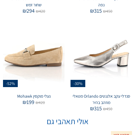
נפה
שחור זמש
₪
294
₪
315
₪
420
₪
450
-52%
-30%
סנדלי עקב אלגנטים Orlando מטאלי
נעלי מוקסין Mohawk
₪
199
מוזהב בהיר
420
₪
₪
315
₪
450
אולי תאהבי גם
מבצע קיץ