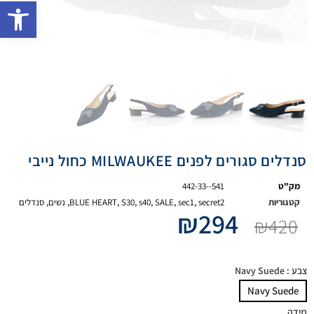
פתח 
סנדלים סגורים לפנים MILWAUKEE כחול נייבי
מק"ט
442-33--541
קטגוריות
secret2
,
sec1
,
SALE
,
s40
,
S30
,
BLUE HEART
,
נשים
,
סנדלים
₪
294
₪
420
צבע
: Navy Suede
Navy Suede
מידה