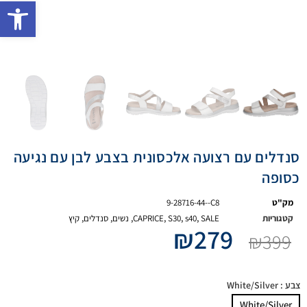
פתח 
סנדלים עם רצועה אלכסונית בצבע לבן עם נגיעה
כסופה
מק"ט
9-28716-44--C8
קטגוריות
SALE
,
s40
,
S30
,
CAPRICE
,
נשים
,
סנדלים
,
קיץ
₪
279
₪
399
צבע
: White/Silver
White/Silver