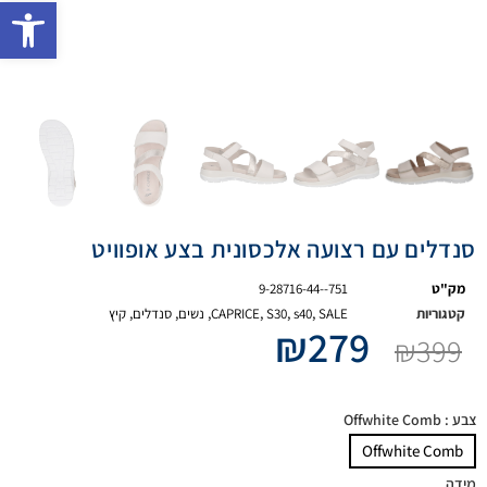
פתח 
סנדלים עם רצועה אלכסונית בצע אופוויט
מק"ט
9-28716-44--751
קטגוריות
SALE
,
s40
,
S30
,
CAPRICE
,
נשים
,
סנדלים
,
קיץ
₪
279
₪
399
צבע
: Offwhite Comb
Offwhite Comb
מידה