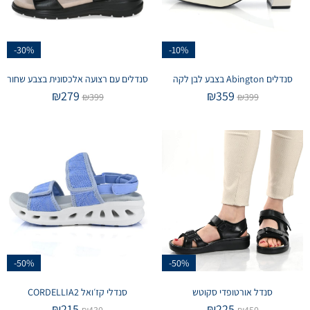
-30%
-10%
סנדלים Abington בצבע לבן לקה
סנדלים עם רצועה אלכסונית בצבע שחור
₪
279
₪
359
₪
399
₪
399
-50%
-50%
סנדל אורטופדי סקוטש
סנדלי קז׳ואל CORDELLIA2
₪
215
₪
225
₪
430
₪
450