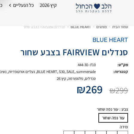
קיץ 2026
כל הנעליים
כל
עמוד הבית
>
מותגים
>
BLUE HEART
>
סנדלים Fairview בצבע שחור
BLUE HEART
סנדלים FAIRVIEW בצבע שחור
מק"ט:
444-30--F10
קטגוריות:
summersale
,
SALE
,
S30
,
BLUE HEART
,
נעליים אורטופדיות
,
נשים
סנדלים
,
פלטפורמה
,
קיץ 26
₪
269
₪
299
צבע
: עור נפה שחור
עור נפה שחור
מידה