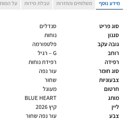
מידע נוסף
משלוחים והחזרות
טבלת מידות
על המות
סוג פריט
סנדלים
סגנון
נוחות
גובה עקב
פלטפורמה
רוחב
G – רגיל
רפידה
רפידת נוחות
סוג חומר
עור נפה
צבעוניות
שחור
חרטום
מעוגל
מותג
BLUE HEART
ליין
קיץ 2026
צבע
עור נפה שחור