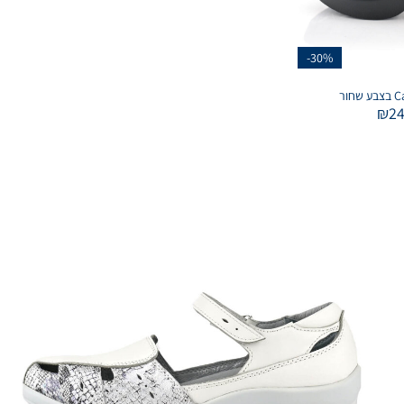
-30%
₪
2