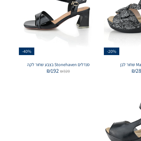
-40%
-20%
סנדלים Stonehaven בצבע שחור לקה
₪
192
₪
2
₪
320