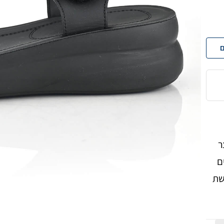
ם
ר
ם
שת