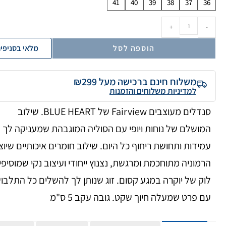
41
40
39
38
37
36
+
-
הוספה לסל
מלאי בסניפי
משלוח חינם ברכישה מעל ₪299
למדיניות משלוחים והזמנות
סנדלים מעוצבים Fairview של BLUE HEART. שילוב
המושלם של נוחות ויופי עם הסוליה המוגבהת שמעניקה לך
עמידות ותחושת ריחוף כל היום. שילוב חומרים איכותיים שיוצ
הרמוניה מתוחכמת ומרגשת, נצנוץ ייחודי ועיצוב נקי שמוסיפי
לוק של יוקרה במגע קסום. זוג שנותן לך להשלים כל התלבו
עם פרט שמעלה חיוך שקט. גובה עקב 5 ס"מ