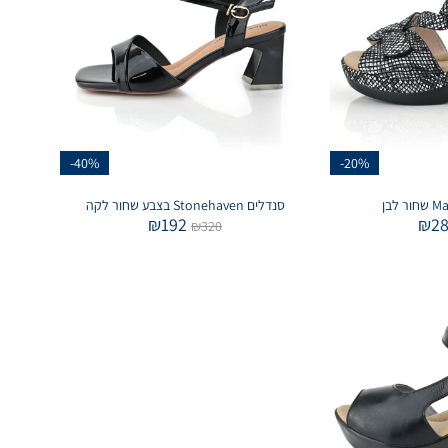
-40%
-20%
סנדלים Stonehaven בצבע שחור לקה
₪
192
₪
2
₪
320