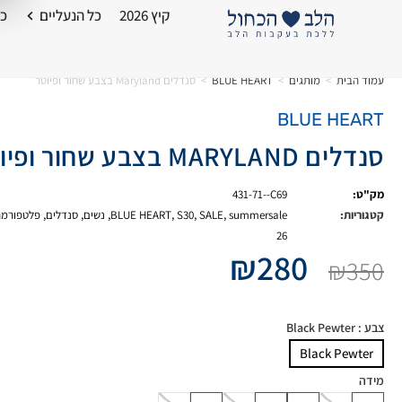
קיץ 2026
כל הנעליים
כל
עמוד הבית
>
מותגים
>
BLUE HEART
>
סנדלים Maryland בצבע שחור ופיוטר
BLUE HEART
סנדלים MARYLAND בצבע שחור ופיוטר
מק"ט:
431-71--C69
קטגוריות:
summersale
,
SALE
,
S30
,
BLUE HEART
,
נשים
,
סנדלים
,
פלטפורמה
26
₪
280
₪
350
צבע
: Black Pewter
Black Pewter
מידה