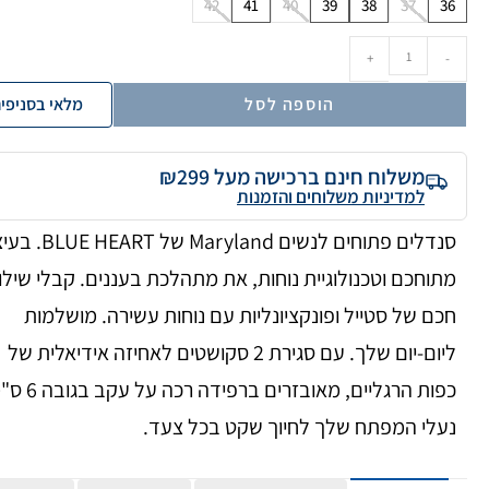
42
41
40
39
38
37
36
+
-
הוספה לסל
מלאי בסניפי
משלוח חינם ברכישה מעל ₪299
למדיניות משלוחים והזמנות
סנדלים פתוחים לנשים Maryland של 
מתוחכם וטכנולוגיית נוחות, את מתהלכת בעננים. קבלי שילו
חכם של סטייל ופונקציונליות עם נוחות עשירה. מושלמות
ליום-יום שלך. עם סגירת 2 סקושטים לאחיזה אידיאלית של
כפות הרגליים, מאובזרים ברפידה רכ
נעלי המפתח שלך לחיוך שקט בכל צעד.