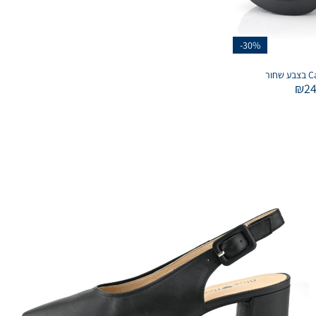
-30%
₪
2