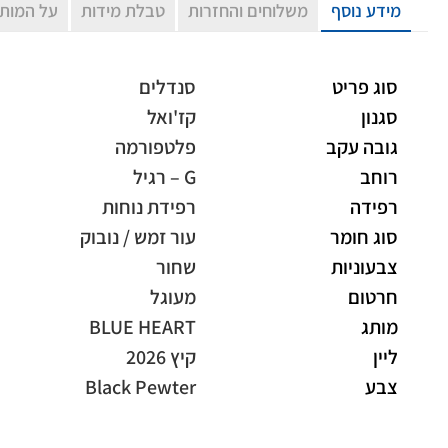
מידע נוסף
משלוחים והחזרות
טבלת מידות
על המות
סוג פריט
סנדלים
סגנון
קז'ואל
גובה עקב
פלטפורמה
רוחב
G – רגיל
רפידה
רפידת נוחות
סוג חומר
עור זמש / נובוק
צבעוניות
שחור
חרטום
מעוגל
מותג
BLUE HEART
ליין
קיץ 2026
צבע
Black Pewter