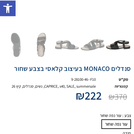
פתח 
סנדלים MONACO בעיצוב קלאסי בצבע שחור
מק"ט
9-28100-46--F10
קטגוריות
summersale
,
SALE
,
s40
,
CAPRICE
,
נשים
,
סנדלים
,
קיץ 26
₪
222
₪
370
צבע
: עור נפה שחור
עור נפה שחור
מידה