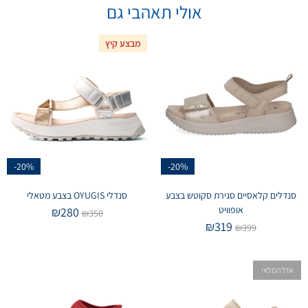
אולי תאהבי גם
מבצע קיץ
-20%
-20%
סנדלים קלאסיים סגירת סקוטש בצבע
סנדלי OYUGIS בצבע מטאלי
אופוויט
₪
280
₪
350
₪
319
₪
399
אזל המלאי