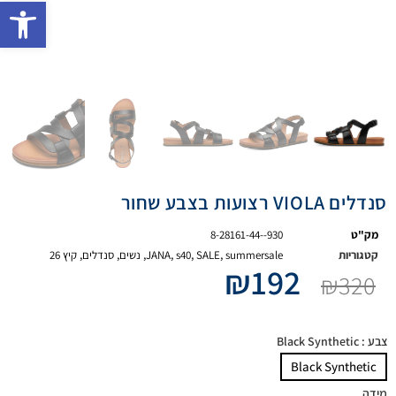
פתח 
סנדלים VIOLA רצועות בצבע שחור
מק"ט
8-28161-44--930
קטגוריות
summersale
,
SALE
,
s40
,
JANA
,
נשים
,
סנדלים
,
קיץ 26
₪
192
₪
320
צבע
: Black Synthetic
Black Synthetic
מידה