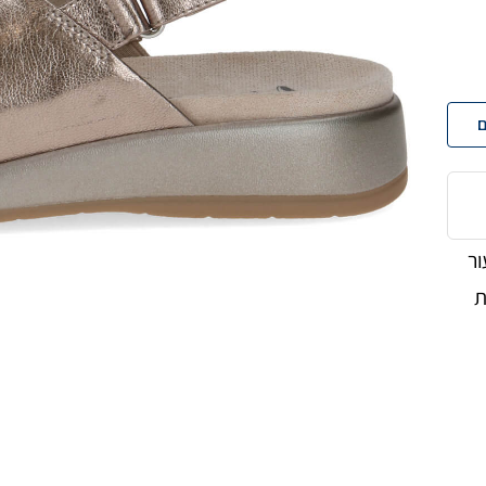
ם
ור
ת