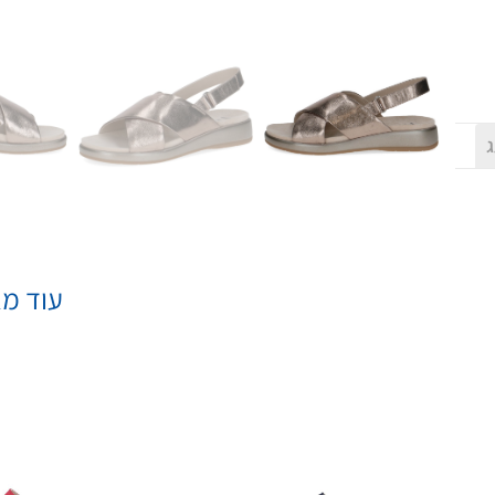
ג
עוד מא