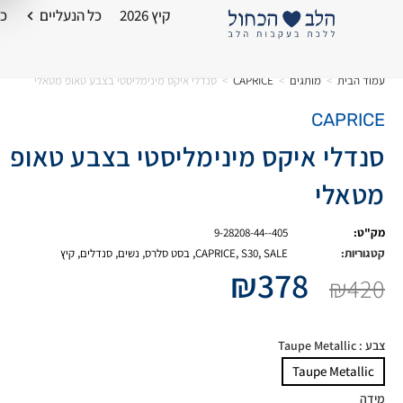
קיץ 2026
כל הנעליים
כל
עמוד הבית
>
מותגים
>
CAPRICE
>
סנדלי איקס מינימליסטי בצבע טאופ מטאלי
CAPRICE
סנדלי איקס מינימליסטי בצבע טאופ
מטאלי
מק"ט:
9-28208-44--405
קטגוריות:
SALE
,
S30
,
CAPRICE
,
בסט סלרס
,
נשים
,
סנדלים
,
קיץ
₪
378
₪
420
צבע
: Taupe Metallic
Taupe Metallic
מידה