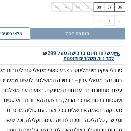
42
41
40
39
38
37
36
+
-
הוספה לסל
מלאי בסניפי
משלוח חינם ברכישה מעל ₪299
למדיניות משלוחים והזמנות
סנדלי איקס מינימליסטי בצבע טאופ מטאלי סנדלי נוחות מע
בגוון זהב מטאלי עדין – הבחירה המושלמת לנשים שמעריכו
עיצוב מתוחכם יחד עם נוחות מפנקת. רצועות עור מוצלבות
ועוטפות ברכות את כף הרגל, והרצועה האחורית האלסטית
מעניקה התאמה אידיאלית בכל צעד. עם סוליה מרופדת
וגמישה, כל הליכה הופכת לחוויה נעימה וקלילה, וכל יציאה
מהבית תרגיש לך כאילו יצאת לטיול קצר על עננים. מסוג