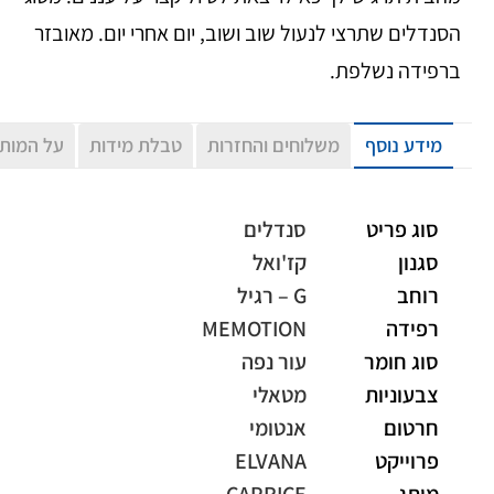
הסנדלים שתרצי לנעול שוב ושוב, יום אחרי יום. מאובזר
ברפידה נשלפת.
מידע נוסף
משלוחים והחזרות
טבלת מידות
על המות
סוג פריט
סנדלים
סגנון
קז'ואל
רוחב
G – רגיל
רפידה
MEMOTION
סוג חומר
עור נפה
צבעוניות
מטאלי
חרטום
אנטומי
פרוייקט
ELVANA