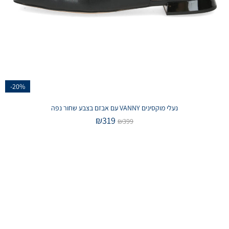
-20%
נעלי מוקסינים VANNY עם אבזם בצבע שחור נפה
₪
319
₪
399