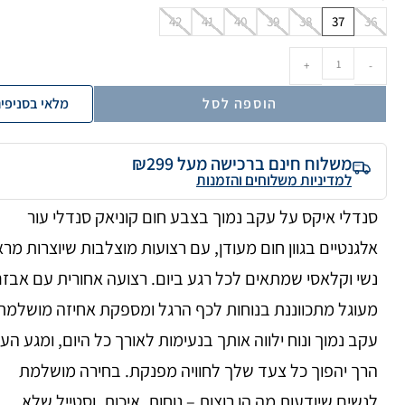
42
41
40
39
38
37
36
+
-
הוספה לסל
מלאי בסניפי
משלוח חינם ברכישה מעל ₪299
למדיניות משלוחים והזמנות
סנדלי איקס על עקב נמוך בצבע חום קוניאק סנדלי עור
אלגנטיים בגוון חום מעודן, עם רצועות מוצלבות שיוצרות מר
נשי וקלאסי שמתאים לכל רגע ביום. רצועה אחורית עם אבז
מעוגל מתכווננת בנוחות לכף הרגל ומספקת אחיזה מושלמת
עקב נמוך ונוח ילווה אותך בנעימות לאורך כל היום, ומגע העו
הרך יהפוך כל צעד שלך לחוויה מפנקת. בחירה מושלמת
לנשים שיודעות מה הן רוצות – נוחות, איכות, וסטייל שלא