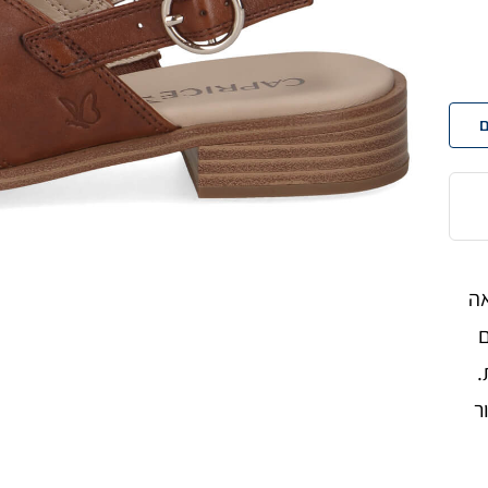
ם
אה
ם
.
ר