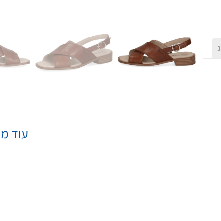
ג
עוד מא