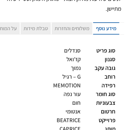
מתיישן.
מידע נוסף
משלוחים והחזרות
טבלת מידות
על המות
סוג פריט
סנדלים
סגנון
קז'ואל
גובה עקב
נמוך
רוחב
G – רגיל
רפידה
MEMOTION
סוג חומר
עור נפה
צבעוניות
חום
חרטום
אנטומי
פרוייקט
BEATRICE
מותג
CAPRICE