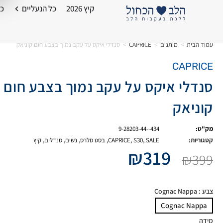
קיץ 2026
כל הנעליים
כל
עמוד הבית
>
מותגים
>
CAPRICE
>
סנדלי איקס על עקב נמוך בצבע חום קוניאק
CAPRICE
סנדלי איקס על עקב נמוך בצבע חום
קוניאק
מק"ט:
9-28203-44--434
קטגוריות:
SALE
,
S30
,
CAPRICE
,
בסט סלרס
,
נשים
,
סנדלים
,
קיץ
₪
319
₪
399
צבע
: Cognac Nappa
Cognac Nappa
מידה