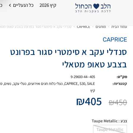
קיץ 2026
כל הנעליים
כל
עמוד הבית
>
מותגים
>
CAPRICE
>
סנדלי עקב א סימטרי סגור בפרונט בצבע טאופ מטא
CAPRICE
סנדלי עקב א סימטרי סגור בפרונט
בצבע טאופ מטאלי
מק"ט:
9-29600-44--405
קטגוריות:
SALE
,
S30
,
CAPRICE
,
נעלי כלות חגים ואירועים
,
נעלי עקב
,
נשים
,
סנ
קיץ
₪
405
₪
450
צבע
: Taupe Metallic
Taupe Metallic