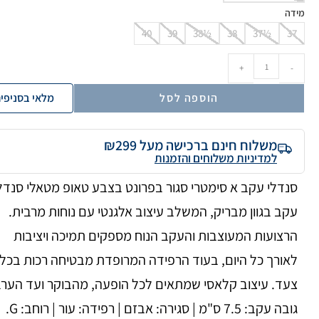
מידה
40
39
38½
38
37½
37
+
-
הוספה לסל
מלאי בסניפי
משלוח חינם ברכישה מעל ₪299
למדיניות משלוחים והזמנות
סנדלי עקב א סימטרי סגור בפרונט בצבע טאופ מטאלי סנדל
עקב בגוון מבריק, המשלב עיצוב אלגנטי עם נוחות מרבית.
הרצועות המעוצבות והעקב הנוח מספקים תמיכה ויציבות
לאורך כל היום, בעוד הרפידה המרופדת מבטיחה רכות בכל
צעד. עיצוב קלאסי שמתאים לכל הופעה, מהבוקר ועד הערב
גובה עקב: 7.5 ס"מ | סגירה: אבזם | רפידה: עור | רוחב: G.​