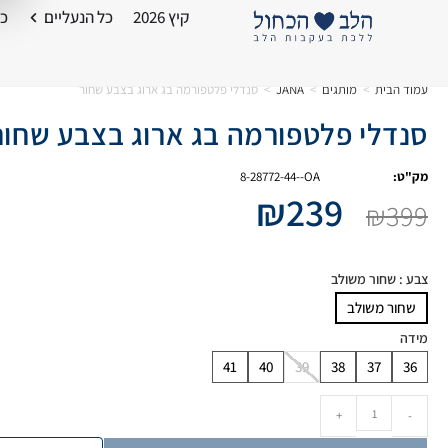
קיץ 2026
כל הנעליים
כל
עמוד הבית
>
מותגים
>
JANA
>
סנדלי פלטפורמה בג ארוג בצבע שחור
סנדלי פלטפורמה בג ארוג בצבע שחור
מק"ט:
8-28772-44--OA
₪
239
₪
399
צבע
: שחור משולב
שחור משולב
מידה
41
40
39
38
37
36
+
-