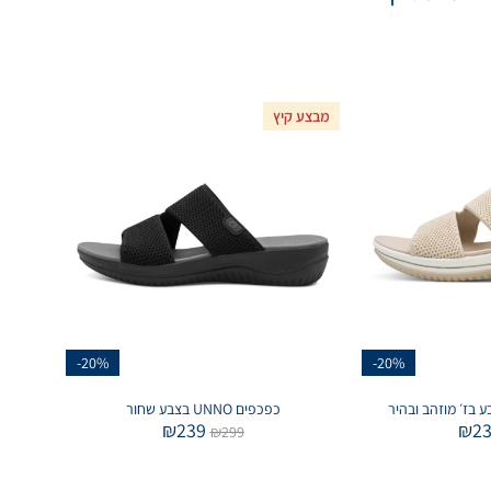
מבצע קיץ
-20%
-20%
 בז׳ מוזהב ובהיר
כפכפים UNNO בצבע שחור
₪
239
₪
2
₪
299