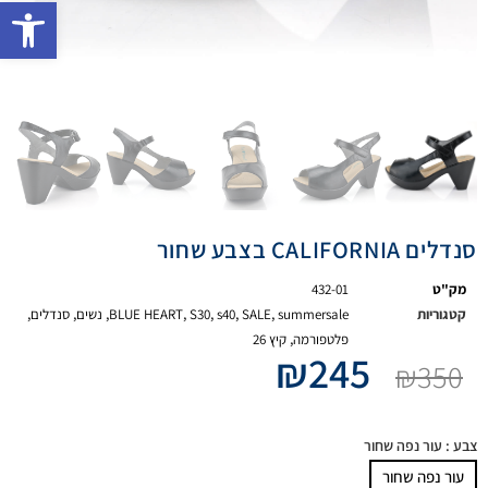
פתח 
סנדלים CALIFORNIA בצבע שחור
מק"ט
432-01
קטגוריות
summersale
,
SALE
,
s40
,
S30
,
BLUE HEART
,
נשים
,
סנדלים
,
פלטפורמה
,
קיץ 26
₪
245
₪
350
צבע
: עור נפה שחור
עור נפה שחור