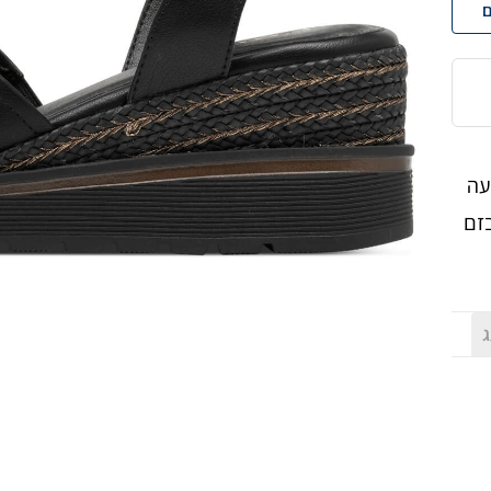
ם
לועה
זם
ג