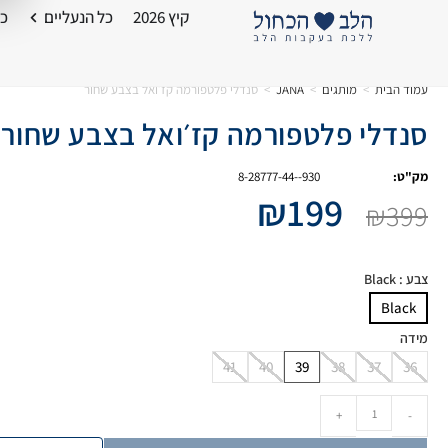
קיץ 2026
כל הנעליים
כל
עמוד הבית
>
מותגים
>
JANA
>
סנדלי פלטפורמה קז׳ואל בצבע שחור
סנדלי פלטפורמה קז׳ואל בצבע שחור
מק"ט:
8-28777-44--930
₪
199
₪
399
צבע
: Black
Black
מידה
41
40
39
38
37
36
+
-