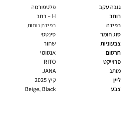
גובה עקב
פלטפורמה
רוחב
H – רחב
רפידה
רפידת נוחות
סוג חומר
סינטטי
צבעוניות
שחור
חרטום
אנטומי
פרוייקט
RITO
מותג
JANA
ליין
קיץ 2025
צבע
Black
,
Beige