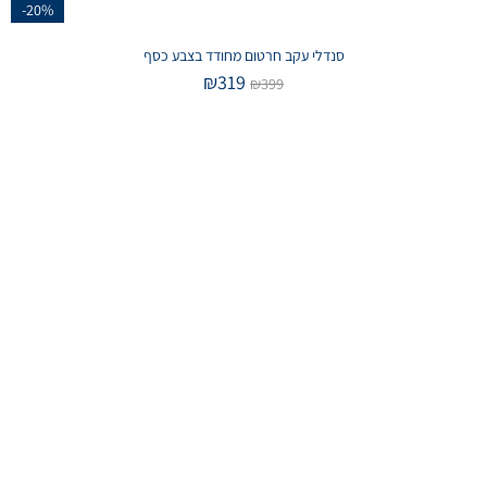
-20%
סנדלי עקב חרטום מחודד בצבע כסף
₪
319
₪
399