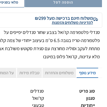
הוספה לסל
מלאי בסניפי
משלוח חינם ברכישה מעל ₪299
למדיניות משלוחים והזמנות
סנדלי פלטפורמה קז׳ואל בצבע שחור סנדלים יפייפים על
פלטפורמה-טריז בגובה 6.5 ס״מ בעיצוב ייחודי של צמה ק
מתחת לעקב וסוליה מחורצת עם סגירת סקוטש משולבת אב
מלא עדינות, קז׳ואל פלוס במיטבו
מידע נוסף
משלוחים והחזרות
טבלת מידות
על המות
סוג פריט
סנדלים
סגנון
קז'ואל
ייחודיות
טבעוני