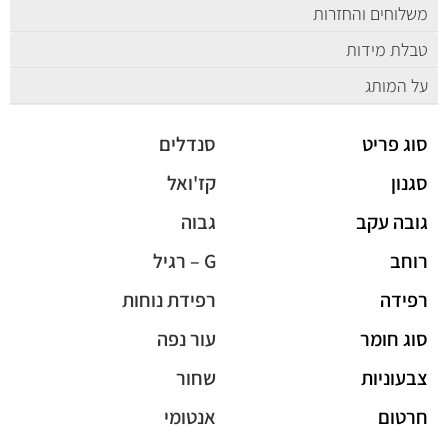
משלוחים והחזרות
טבלת מידות
על המותג
סוג פריט
סנדלים
סגנון
קז'ואל
גובה עקב
גבוה
רוחב
G – רגיל
רפידה
רפידת נוחות
סוג חומר
עור נפה
צבעוניות
שחור
חרטום
אנטומי