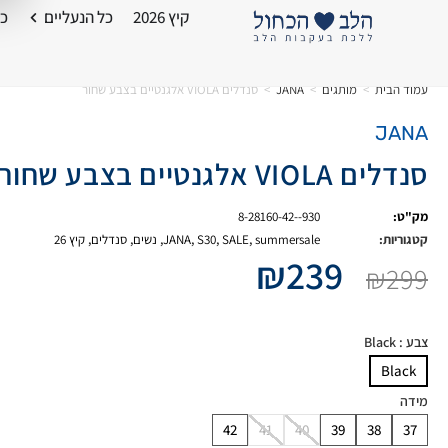
קיץ 2026
כל הנעליים
כל
עמוד הבית
>
מותגים
>
JANA
>
סנדלים VIOLA אלגנטיים בצבע שחור
JANA
סנדלים VIOLA אלגנטיים בצבע שחור
מק"ט:
8-28160-42--930
קטגוריות:
summersale
,
SALE
,
S30
,
JANA
,
נשים
,
סנדלים
,
קיץ 26
₪
239
₪
299
צבע
: Black
Black
מידה
42
41
40
39
38
37