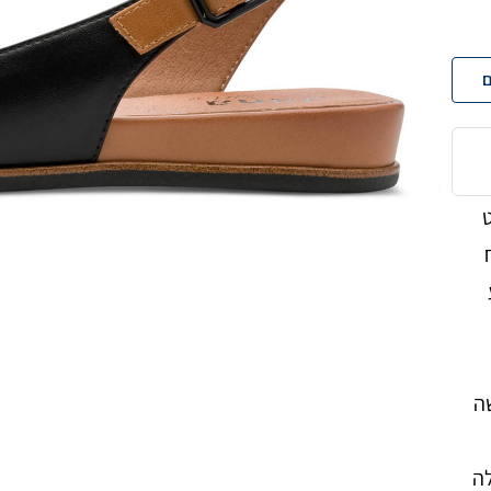
ם
וט
ה
לה