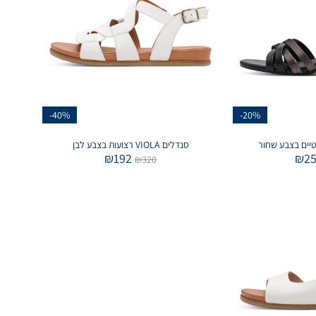
-40%
-20%
סנדלים VIOLA רצועות בצבע לבן
₪
192
₪
2
₪
320