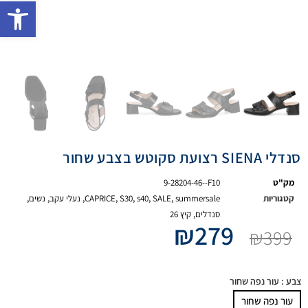
פתח 
סנדלי SIENA רצועת סקוטש בצבע שחור
מק"ט
9-28204-46--F10
קטגוריות
summersale
,
SALE
,
s40
,
S30
,
CAPRICE
,
נעלי עקב
,
נשים
,
סנדלים
,
קיץ 26
₪
279
₪
399
צבע
: עור נפה שחור
עור נפה שחור