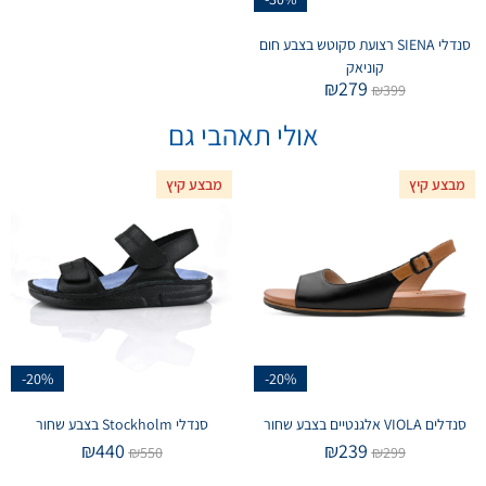
סנדלי SIENA רצועת סקוטש בצבע חום
קוניאק
₪
279
₪
399
אולי תאהבי גם
מבצע קיץ
מבצע קיץ
-20%
-20%
סנדלים VIOLA אלגנטיים בצבע שחור
סנדלי Stockholm בצבע שחור
₪
440
₪
239
₪
550
₪
299