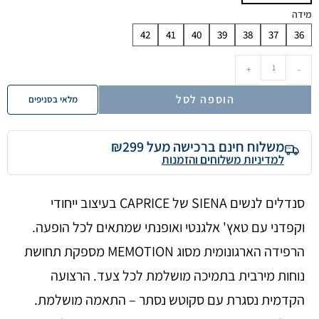
מידה
42
41
40
39
38
37
36
+
-
הוספה לסל
מלאי בסניפים
משלוח חינם ברכישה מעל ₪299
למדיניות משלוחים והזמנות
סנדלים לנשים SIENA של CAPRICE בעיצוב ייחודי
וקפדני עם טאץ' אלגנטי ואופנתי שמתאים לכל הופעה.
הרפידה הארגונומית מסוג MEMOTION מספקת תחושת
נוחות מירבית בתמיכה מושלמת לכל צעד. הרצועה
הקדמית נסגרת עם סקוטש נסתר – התאמה מושלמת.