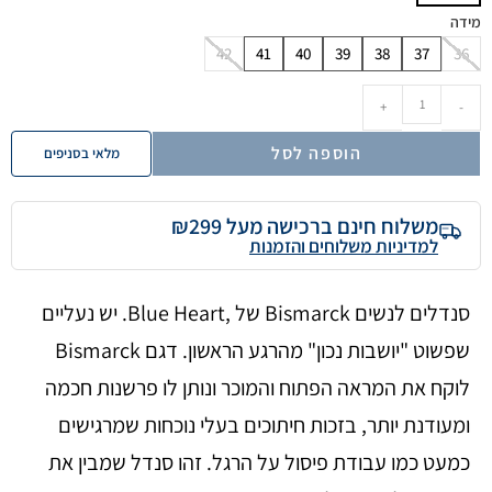
מידה
42
41
40
39
38
37
36
+
-
הוספה לסל
מלאי בסניפים
משלוח חינם ברכישה מעל ₪299
למדיניות משלוחים והזמנות
סנדלים לנשים Bismarck של ,Blue Heart. יש נעליים
שפשוט "יושבות נכון" מהרגע הראשון. דגם Bismarck
לוקח את המראה הפתוח והמוכר ונותן לו פרשנות חכמה
ומעודנת יותר, בזכות חיתוכים בעלי נוכחות שמרגישים
כמעט כמו עבודת פיסול על הרגל. זהו סנדל שמבין את