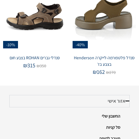
-10%
-40%
סנדל פלטפורמה-לייקרה Henderson
סנדלי גברים ROHAN בצבע חום
בצבע בז׳
₪
315
₪
350
₪
162
₪
270
אזור אישי
החשבון שלי
סל קניות
מעבר לקופה