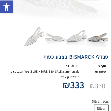
פתח 
סנדלי BISMARCK בצבע כסוף
מק"ט
443-31--F9
קטגוריות
summersale
,
SALE
,
S30
,
BLUE HEART
,
נעלי עקב
,
נשים
,
סנדלים
,
קיץ 26
₪
333
₪
370
צבע
: Silver
Silver