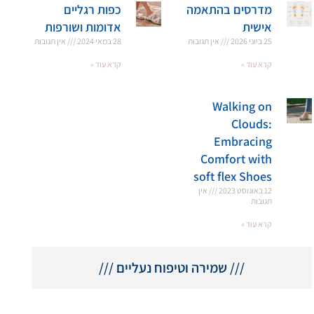
מדרסים בהתאמה
כפות רגליים
אישית
אדומות ושורפות
25 ביוני 2026
אין תגובות
28 במאי 2024
אין תגובות
קרא עוד »
קרא עוד »
Walking on
Clouds:
Embracing
Comfort with
soft flex Shoes
12 באוגוסט 2023
אין
תגובות
קרא עוד »
/// שמירה וטיפוח נעליים ///