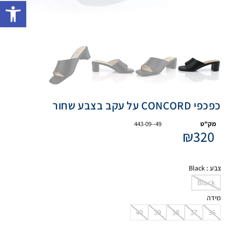
פתח 
כפכפי CONCORD על עקב בצבע שחור
מק"ט
443-09--49
₪
320
צבע
: Black
Black
מידה
40
39
38
37
36