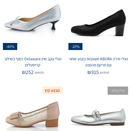
-40%
-10%
נעלי סירה ABURA מעוצבות בצבע שחור
נעלי עקב שיין Delaware כסוף בשילוב
עם מרקם מהפנט
קריסטלים
₪
252
₪
315
₪
420
₪
350
מבצע קיץ
אזל המלאי