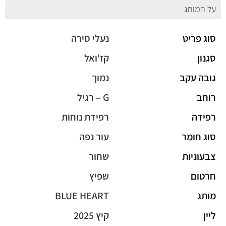
על המותג
סוג פריט
נעלי סירה
סגנון
קז'ואל
גובה עקב
נמוך
רוחב
G – רגיל
רפידה
רפידת נוחות
סוג חומר
עור נפה
צבעוניות
שחור
חרטום
שפיץ
מותג
BLUE HEART
ליין
קיץ 2025