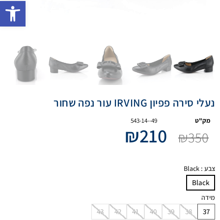
פתח 
נעלי סירה פפיון IRVING עור נפה שחור
מק"ט
543-14--49
₪
210
₪
350
צבע
: Black
Black
מידה
43
42
41
40
39
38
37