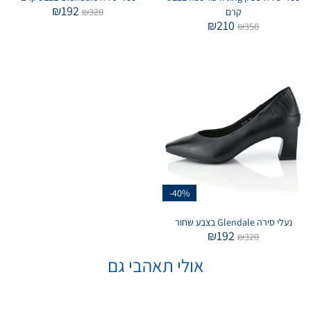
₪
192
קרם
320
₪
₪
210
₪
350
-40%
נעלי סירה Glendale בצבע שחור
₪
192
₪
320
אולי תאהבי גם