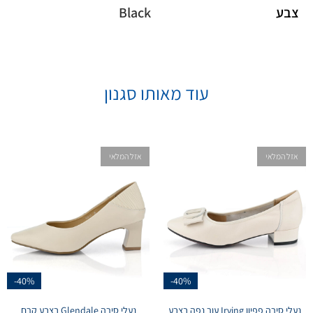
צבע
Black
עוד מאותו סגנון
אזל המלאי
אזל המלאי
-40%
-40%
נעלי סירה פפיון Irving עור נפה בצבע
נעלי סירה Glendale בצבע קרם