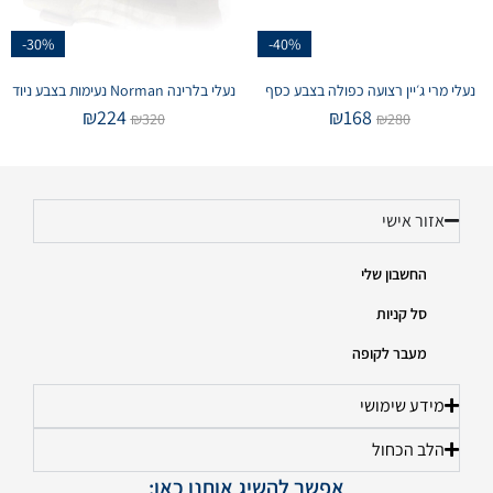
-30%
-40%
נעלי מרי ג׳יין רצועה כפולה בצבע כסף
נעלי בלרינה Norman נעימות בצבע ניוד
₪
224
₪
168
₪
320
₪
280
אזור אישי
החשבון שלי
סל קניות
מעבר לקופה
מידע שימושי
הלב הכחול
אפשר להשיג אותנו כאן: