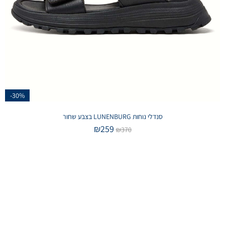
-30%
סנדלי נוחות LUNENBURG בצבע שחור
₪
259
₪
370