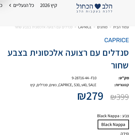
קיץ 2026
כל הנעליים
כל
עמוד הבית
>
מותגים
>
CAPRICE
>
סנדלים עם רצועה אלכסונית בצבע שחור
CAPRICE
סנדלים עם רצועה אלכסונית בצבע
שחור
מק"ט:
9-28716-44--F10
קטגוריות:
SALE
,
s40
,
S30
,
CAPRICE
,
נשים
,
סנדלים
,
קיץ
₪
279
₪
399
צבע
: Black Nappa
Black Nappa
מידה