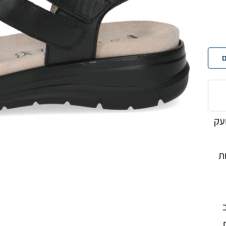
ם
עק
ת