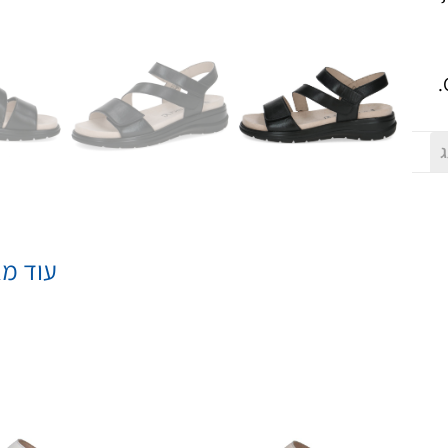
ג
עוד מא