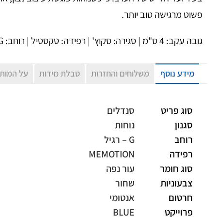
פשוט מרגישה טוב יותר.
גובה עקב: 4 ס"מ | סגירה: סקוץ' | רפידה: טקסטיל | רוחב: G.
מידע נוסף
משלוחים והחזרות
טבלת מידות
על המות
סוג פריט
סנדלים
סגנון
נוחות
רוחב
G – רגיל
רפידה
MEMOTION
סוג חומר
עור נפה
צבעוניות
שחור
חרטום
אנטומי
פרוייקט
BLUE