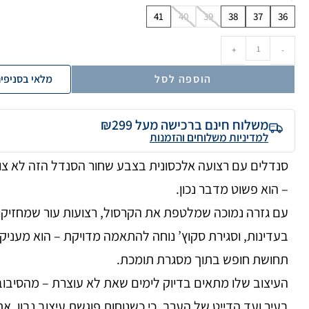
41
40
39
38
37
36
+
-
הוספה לסל
מלאי בסניפי
משלוח חינם ברכישה מעל ₪299
למדיניות משלוחים והזמנות
סנדלים עם רצועה אלכסונית בצבע שחור הסנדל הזה לא צו
– הוא פשוט מדבר נכון.
עם גזרה נמוכה שמלטפת את הקרסול, רצועות עור שמחזיקו
בעדינות, וסגירת סקוץ’ נוחה להתאמה מדויקת – הוא מעניק
תחושת חופש בתוך מסגרת תומכת.
העיצוב שלו מתאים בדיוק לימים שאת לא עוצרת – מהסיבוב
בעיר ועד הדייט של הערב. כי כשנוחות פוגשת עיצוב נבון, את