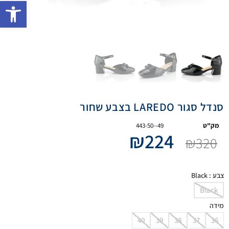
פתח 
סנדל סגור LAREDO בצבע שחור
מק"ט
443-50--49
₪
224
₪
320
צבע
: Black
Black
מידה
40
39
38
37
36