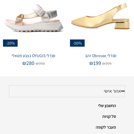
-20%
-50%
סנדלי Obrovac זהב
סנדלי OYUGIS בצבע מטאלי
₪
280
₪
199
₪
350
₪
399
אזור אישי
החשבון שלי
סל קניות
מעבר לקופה