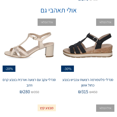
אולי תאהבי גם
אזל המלאי
אזל המלאי
-20%
-30%
סנדלי פלטפורמה רצועות עכביש בצבע
סנדלי עקב עם רצועה אורכית בצבע קרם
כחול אושן
וזהב
₪
280
₪
315
₪
350
₪
450
מבצע קיץ
אזל המלאי