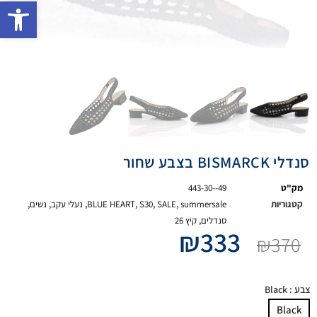
פתח 
סנדלי BISMARCK בצבע שחור
מק"ט
443-30--49
קטגוריות
summersale
,
SALE
,
S30
,
BLUE HEART
,
נעלי עקב
,
נשים
,
סנדלים
,
קיץ 26
₪
333
₪
370
צבע
: Black
Black